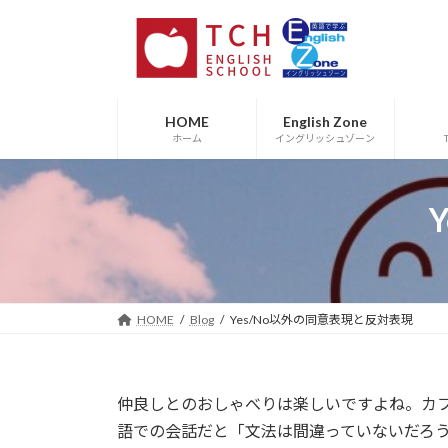
コ
ナ
ン
ビ
テ
ゲ
ン
ー
ツ
シ
HOME
English Zone
へ
ョ
ホーム
イングリッシュゾーン
ス
ン
キ
に
ッ
移
プ
動
HOME
Blog
Yes/No以外の同意表現と反対表現
仲良しとのおしゃべりは楽しいですよね。カ
語での会話だと「文法は間違っていないだろ