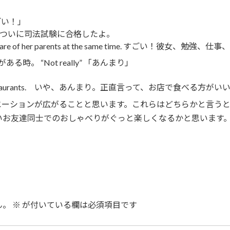
ごい！」
nally. 優美がついに司法試験に合格したよ。
and took care of her parents at the same time. 
。 “Not really” 「あんまり」
？
r eating at restaurants. いや、あんまり。正直言って、お店で食べる方が
リエーションが広がることと思います。これらはどちらかと言う
いお友達同士でのおしゃべりがぐっと楽しくなるかと思います
ん。
※
が付いている欄は必須項目です