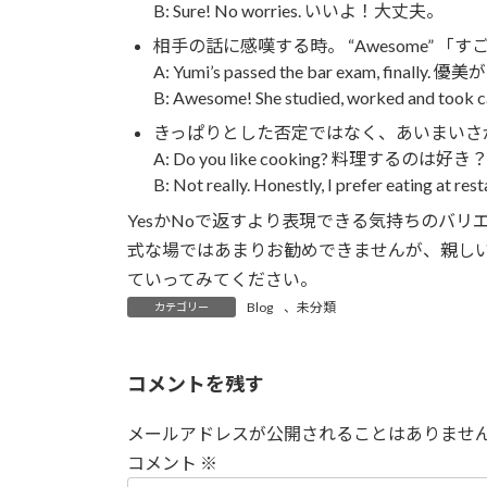
B: Sure! No worries. いいよ！大丈夫。
相手の話に感嘆する時。 “Awesome” 「す
A: Yumi’s passed the bar exam, fi
B: Awesome! She studied, worked 
きっぱりとした否定ではなく、あいまいさがある時
A: Do you like cooking? 料理するのは好き
B: Not really. Honestly, I prefe
YesかNoで返すより表現できる気持ちのバ
式な場ではあまりお勧めできませんが、親し
ていってみてください。
Blog
、
未分類
カテゴリー
コメントを残す
メールアドレスが公開されることはありませ
コメント
※