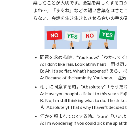
楽しむことが大切です。会話を楽しくするコ
よね～」「まあね」などの短い言葉をはさむこ
らない、会話を生き生きとさせる合いの手の
同意を求める時。”You know.”「わか
A: I don’t like rain. Look at my h
B: Ah. It’s so flat. What’s happe
A: Because of the humidity. You k
相手に同意する時。”Absolutely.”「そ
A: Have you bought a ticket to th
B: No, I’m still thinking what to
Ａ: Absolutely! That’s why I have
何かを頼まれてOKする時。”Sure”「いい
A: I’m wondering if you could pi