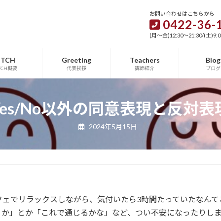
お問い合わせはこちらから
0422-36-
(月～金)12:30～21:30/(土)9:0
TCH
Greeting
Teachers
Blog
TCH概要
代表挨拶
講師紹介
ブログ
Yes/No以外の同意表現と反対表
2024年5月15日
フェでリラックスしながら、気付いたら3時間たっていたなんて
うか」とか「これで通じるかな」など、つい不安になったりし