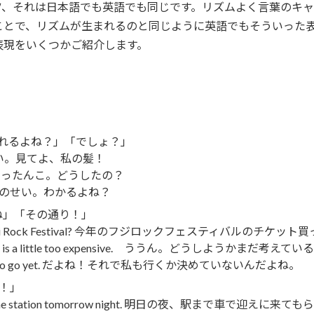
ツ、それは日本語でも英語でも同じです。リズムよく言葉のキ
とで、リズムが生まれるのと同じように英語でもそういった表現
表現をいくつかご紹介します。
ってくれるよね？」「でしょ？」
air! 雨は嫌い。見てよ、私の髪！
ned? あら、ぺったんこ。どうしたの？
now. 湿気のせい。わかるよね？
うだね」「その通り！」
is year’s Fuji Rock Festival? 今年のフジロックフェスティバルのチケッ
 do. The ticket is a little too expensive. ううん。どう
n’t decided to go yet. だよね！それで私も行くか決めていないんだよね。
よ！」
ck me up at the station tomorrow night. 明日の夜、駅まで