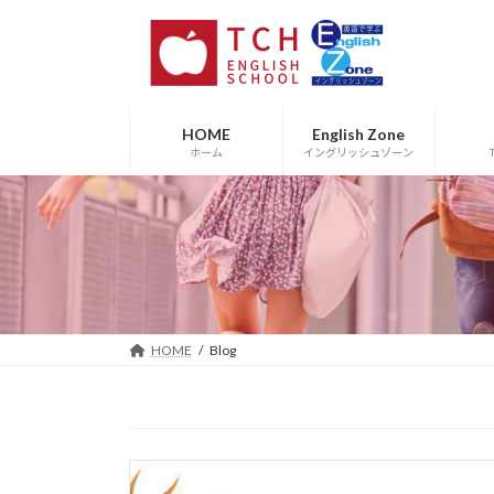
コ
ナ
ン
ビ
テ
ゲ
ン
ー
ツ
シ
HOME
English Zone
へ
ョ
ホーム
イングリッシュゾーン
ス
ン
キ
に
ッ
移
プ
動
HOME
Blog