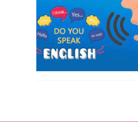
投
稿
の
ペ