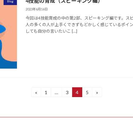
4技能の育成（スピーキング編）
Blog
2023年6月16日
今回は4技能育成の中の第2部、スピーキング編です。ス
人の多くの人が上手くできずもどかしく感じているポイ
しても自分の言いたいこ […]
«
1
…
3
4
5
»
固
固
固
固
定
定
定
定
ペ
ペ
ペ
ペ
ー
ー
ー
ー
ジ
ジ
ジ
ジ